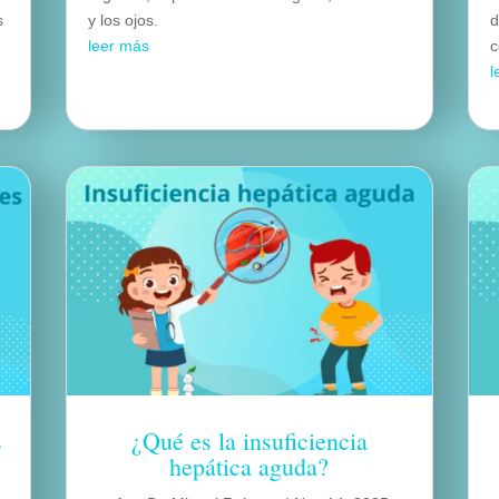
s
y los ojos.
d
leer más
c
l
s
¿Qué es la insuficiencia
hepática aguda?