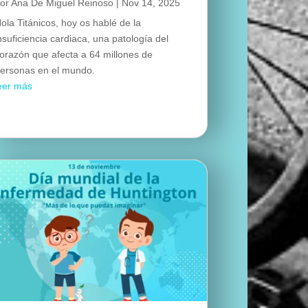
por
Ana De Miguel Reinoso
|
Nov 14, 2025
ola Titánicos, hoy os hablé de la
nsuficiencia cardiaca, una patología del
orazón que afecta a 64 millones de
ersonas en el mundo.
eer más