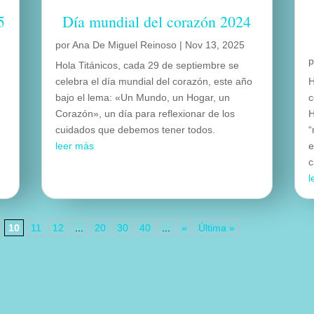
5
Día mundial del corazón 2024
por
Ana De Miguel Reinoso
|
Nov 13, 2025
Hola Titánicos, cada 29 de septiembre se
celebra el día mundial del corazón, este año
H
bajo el lema: «Un Mundo, un Hogar, un
c
Corazón», un día para reflexionar de los
H
cuidados que debemos tener todos.
“
leer más
e
c
l
10
11
12
...
20
30
40
...
»
Última »