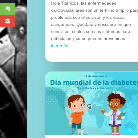
Hola Titánicos, las enfermedades
cardiovasculares son un término amplio par
problemas con el corazón y los vasos
sanguíneos. Quédate y descubre en que
consisten, cuales son sus síntomas para
detéctalas y cómo puedes prevenirlas.
leer más