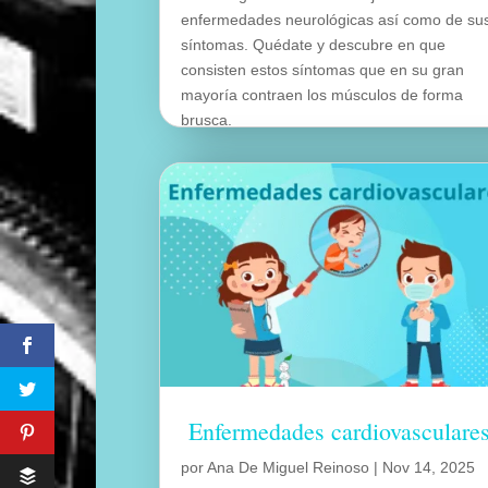
enfermedades neurológicas así como de su
síntomas. Quédate y descubre en que
consisten estos síntomas que en su gran
mayoría contraen los músculos de forma
brusca.
leer más
Enfermedades cardiovasculare
por
Ana De Miguel Reinoso
|
Nov 14, 2025