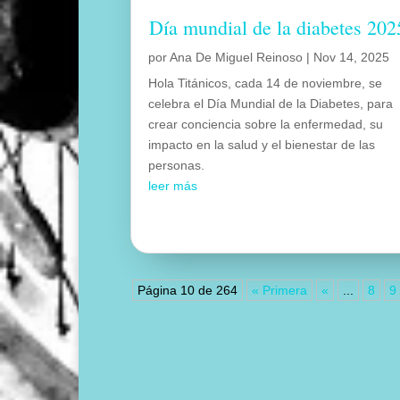
Día mundial de la diabetes 202
por
Ana De Miguel Reinoso
|
Nov 14, 2025
Hola Titánicos, cada 14 de noviembre, se
celebra el Día Mundial de la Diabetes, para
crear conciencia sobre la enfermedad, su
impacto en la salud y el bienestar de las
personas.
leer más
Página 10 de 264
« Primera
«
...
8
9