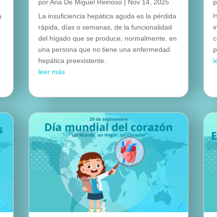
por
Ana De Miguel Reinoso
|
Nov 14, 2025
a
La insuficiencia hepática aguda es la pérdida
H
rápida, días o semanas, de la funcionalidad
i
del hígado que se produce, normalmente, en
c
una persona que no tiene una enfermedad
p
hepática preexistente.
l
leer más