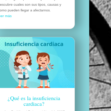
escubre cuales son sus tipos, causas y
omo pueden llegar a afectarnos.
eer más
¿Qué es la insuficiencia
cardiaca?