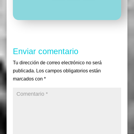
c
i
s
e
t
t
b
t
a
o
e
g
o
r
r
k
a
m
Enviar comentario
Tu dirección de correo electrónico no será
publicada.
Los campos obligatorios están
marcados con
*