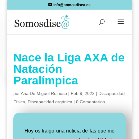
Skip
info@somosdisca.es
to
content
Nace la Liga AXA de
Natación
Paralímpica
por
Ana De Miguel Reinoso
|
Feb 9, 2022
|
Discapacidad
Física
,
Discapacidad orgánica
|
0 Comentarios
Hoy os traigo una noticia de las que me