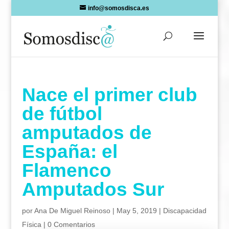
Skip
info@somosdisca.es
to
content
Nace el primer club
de fútbol
amputados de
España: el
Flamenco
Amputados Sur
por
Ana De Miguel Reinoso
|
May 5, 2019
|
Discapacidad
Física
|
0 Comentarios