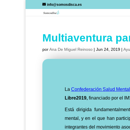
Skip
info@somosdisca.es
to
content
Multiaventura pa
por
Ana De Miguel Reinoso
|
Jun 24, 2019
|
Ayu
La
Confederación
Salud Menta
Libre2019,
financiado por el I
Está dirigida fundamentalme
mental, y en el que han parti
integrantes del movimiento aso