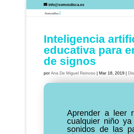
Skip
info@somosdisca.es
to
content
Inteligencia arti
educativa para e
de signos
por
Ana De Miguel Reinoso
|
Mar 18, 2019
|
Di
Aprender a leer r
cualquier niño ya
sonidos de las p