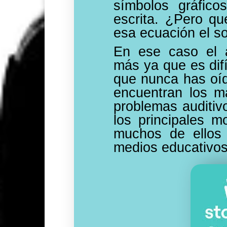
símbolos gráfico
escrita. ¿Pero q
esa ecuación el so
En ese caso el 
más ya que es difí
que nunca has oíd
encuentran los m
problemas auditiv
los principales m
muchos de ellos 
medios educativo