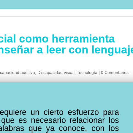
ficial como herramienta
nseñar a leer con lenguaj
scapacidad auditiva
,
Discapacidad visual
,
Tecnología
|
0 Comentarios
equiere un cierto esfuerzo para
 que es necesario relacionar los
alabras que ya conoce, con los