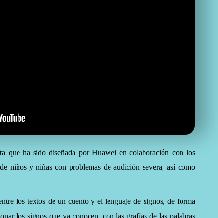
uita que ha sido diseñada por Huawei en colaboración con los
 de niños y niñas con problemas de audición severa, así como
 entre los textos de un cuento y el lenguaje de signos, de forma
onar los signos que ya conocen, con las grafías de las palabras