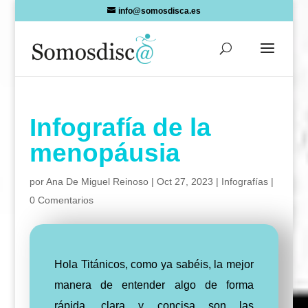
Skip
info@somosdisca.es
to
content
Infografía de la
menopáusia
por
Ana De Miguel Reinoso
|
Oct 27, 2023
|
Infografías
|
0 Comentarios
Hola Titánicos, como ya sabéis, la mejor
manera de entender algo de forma
rápida, clara y concisa son las