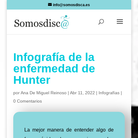
Skip
info@somosdisca.es
to
content
Infografía de la
enfermedad de
Hunter
por
Ana De Miguel Reinoso
|
Abr 11, 2022
|
Infografías
|
0 Comentarios
La mejor manera de entender algo de