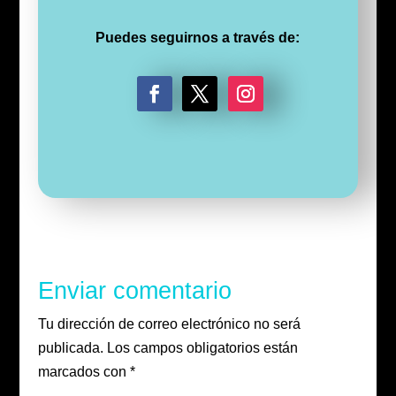
Puedes seguirnos a través de:
F
T
I
a
w
n
c
i
s
e
t
t
b
t
a
o
e
g
o
r
r
k
a
m
Enviar comentario
Tu dirección de correo electrónico no será
publicada.
Los campos obligatorios están
marcados con
*