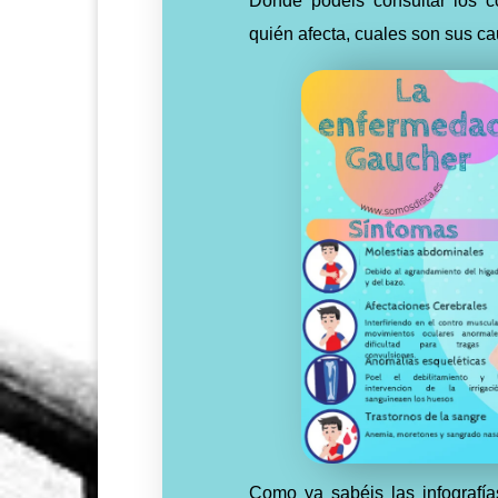
D
onde podéis consultar los 
quién afecta, cuales son sus ca
Como ya sabéis las infograf