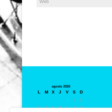
agosto 2026
L
M
X
J
V
S
D
1
2
3
4
5
6
7
8
9