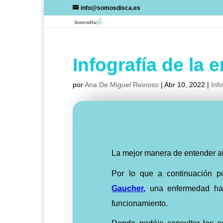
Skip
info@somosdisca.es
to
content
Infografía de la
por
Ana De Miguel Reinoso
|
Abr 10, 2022
|
Inf
La mejor manera de entender alg
Por lo que a continuación p
Gaucher
,
una enfermedad hac
funcionamiento.