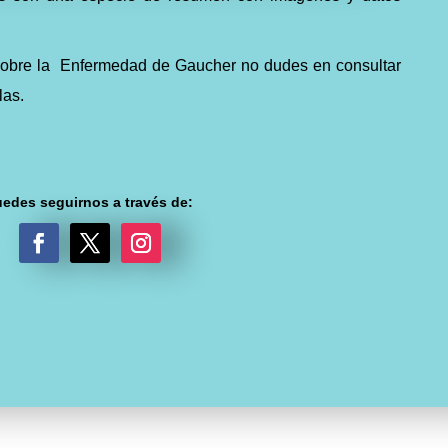
 sobre la Enfermedad de Gaucher no dudes en consultar
las.
edes seguirnos a través de:
F
T
I
a
w
n
c
i
s
e
t
t
b
t
a
o
e
g
o
r
r
k
a
m