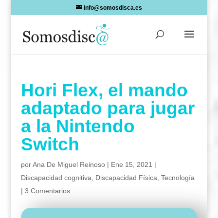
Skip
info@somosdisca.es
to
content
Hori Flex, el mando
adaptado para jugar
a la Nintendo
Switch
por
Ana De Miguel Reinoso
|
Ene 15, 2021
|
Discapacidad cognitiva
,
Discapacidad Física
,
Tecnología
|
3 Comentarios