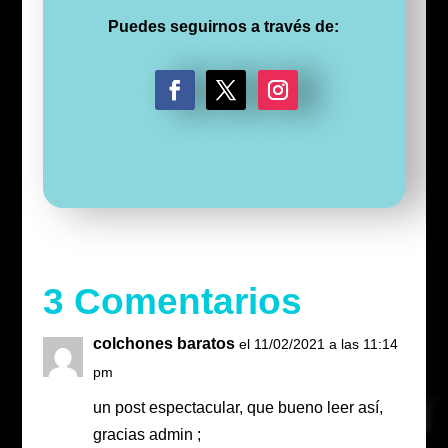
Puedes seguirnos a través de:
F
T
I
a
w
n
c
i
s
e
t
t
b
t
a
o
e
g
o
r
r
k
a
m
3 Comentarios
colchones baratos
el 11/02/2021 a las 11:14
pm
un post espectacular, que bueno leer así,
gracias admin ;