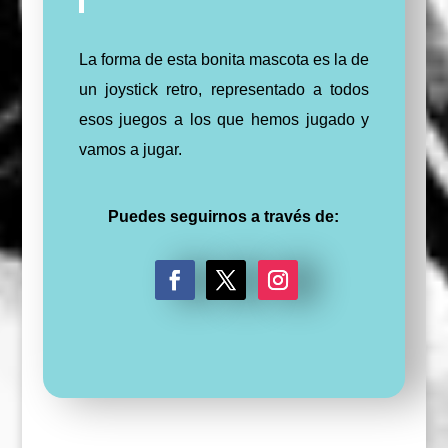
La forma de esta bonita mascota es la de
un joystick retro, representado a todos
esos juegos a los que hemos jugado y
vamos a jugar.
Puedes seguirnos a través de:
F
T
I
a
w
n
c
i
s
e
t
t
b
t
a
o
e
g
o
r
r