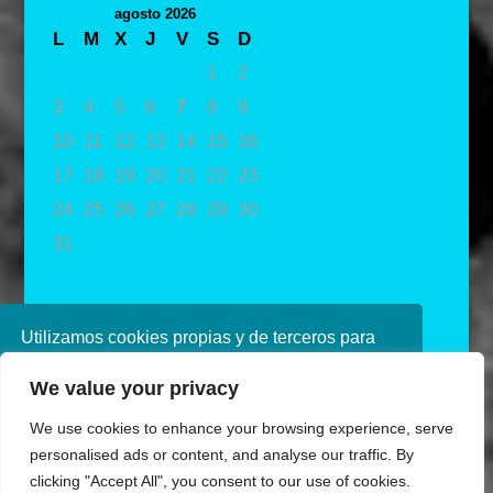
agosto 2026
L
M
X
J
V
S
D
1
2
3
4
5
6
7
8
9
10
11
12
13
14
15
16
17
18
19
20
21
22
23
24
25
26
27
28
29
30
31
« May
Utilizamos cookies propias y de terceros para
mejorar nuestros servicios. Si continúa
We value your privacy
navegando, consideramos que acepta su uso.
Puede obtener más información en nuestra
We use cookies to enhance your browsing experience, serve
política de cookies consulte nuestra
Política de
personalised ads or content, and analyse our traffic. By
privacidad
clicking "Accept All", you consent to our use of cookies.