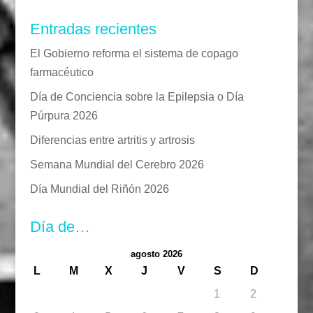
Entradas recientes
El Gobierno reforma el sistema de copago
farmacéutico
Día de Conciencia sobre la Epilepsia o Día
Púrpura 2026
Diferencias entre artritis y artrosis
Semana Mundial del Cerebro 2026
Día Mundial del Riñón 2026
Día de…
agosto 2026
L
M
X
J
V
S
D
1
2