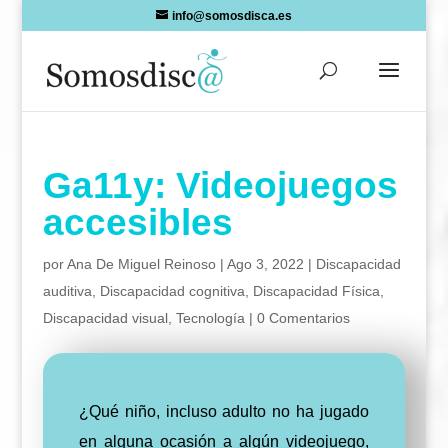
Skip
info@somosdisca.es
to
content
Ga11y: Videojuegos
accesibles
por
Ana De Miguel Reinoso
|
Ago 3, 2022
|
Discapacidad
auditiva
,
Discapacidad cognitiva
,
Discapacidad Física
,
Discapacidad visual
,
Tecnología
|
0 Comentarios
¿Qué niño, incluso adulto no ha jugado
en alguna ocasión a algún videojuego,