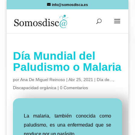
Skip
info@somosdisca.es
to
content
Día Mundial del
Paludismo o Malaria
por
Ana De Miguel Reinoso
|
Abr 25, 2021
|
Día de...
,
Discapacidad orgánica
|
0 Comentarios
La malaria, también conocida como
paludismo, es una enfermedad que se
produce por un parásito.