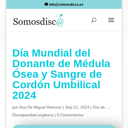
Skip
info@somosdisca.es
to
content
Día Mundial del
Donante de Médula
Ósea y Sangre de
Cordón Umbilical
2024
por
Ana De Miguel Reinoso
|
Sep 21, 2024
|
Día de...
,
Discapacidad orgánica
|
0 Comentarios