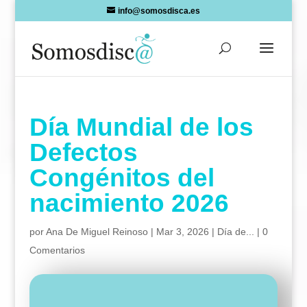
Skip
info@somosdisca.es
to
content
Día Mundial de los
Defectos
Congénitos del
nacimiento 2026
por
Ana De Miguel Reinoso
|
Mar 3, 2026
|
Día de...
|
0
Comentarios