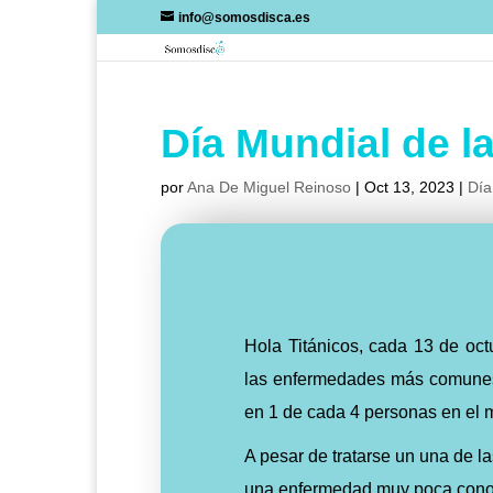
Skip
info@somosdisca.es
to
content
Día Mundial de l
por
Ana De Miguel Reinoso
|
Oct 13, 2023
|
Día
Hola Titánicos, cada 13 de oct
las enfermedades más comunes
en 1 de cada 4 personas en el
A pesar de tratarse un una de 
una enfermedad muy poca conoci