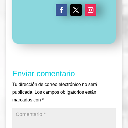
F
T
I
a
w
n
c
i
s
e
t
t
b
t
a
o
e
g
o
r
r
k
a
m
Enviar comentario
Tu dirección de correo electrónico no será
publicada.
Los campos obligatorios están
marcados con
*