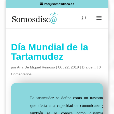
Skip
info@somosdisca.es
to
content
Día Mundial de la
Tartamudez
por
Ana De Miguel Reinoso
|
Oct 22, 2019
|
Día de...
|
0
Comentarios
La tartamudez se define como un trastorno
que afecta a la capacidad de comunicarse y
también se le conoce como disfemia,