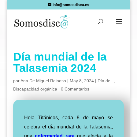
Skip
info@somosdisca.es
to
content
Día mundial de la
Talasemia 2024
por
Ana De Miguel Reinoso
|
May 8, 2024
|
Día de...
,
Discapacidad orgánica
|
0 Comentarios
Hola Titánicos, cada 8 de mayo se
celebra el día mundial de la Talasemia,
una
enfermedad rar
a
que afecta a la