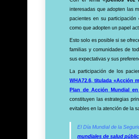
interesadas que adopten las me
pacientes en su participación 
como que adopten un papel acti
Esto solo es posible si se ofre
familias y comunidades de to
sus expectativas y sus preferen
La participación de los pacie
WHA72.6, titulada «Acción mu
Plan de Acción Mundial en 
constituyen las estrategias pr
evitables en la atención de la s
El Día Mundial de la Seguri
mundiales de salud públic