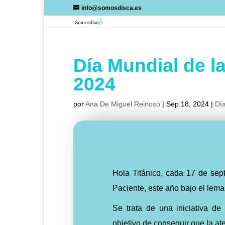
Skip
info@somosdisca.es
to
content
Día Mundial de l
2024
por
Ana De Miguel Reinoso
|
Sep 18, 2024
|
Día
Hola Titánico, cada 17 de sept
Paciente, este año bajo el lema
Se trata de una iniciativa de
objetivo de conseguir que la a