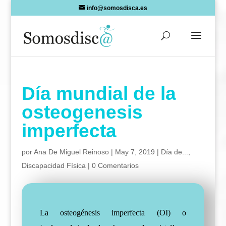
Skip
info@somosdisca.es
to
content
Día mundial de la
osteogenesis
imperfecta
por
Ana De Miguel Reinoso
|
May 7, 2019
|
Día de...
,
Discapacidad Física
|
0 Comentarios
La osteogénesis imperfecta (OI) o