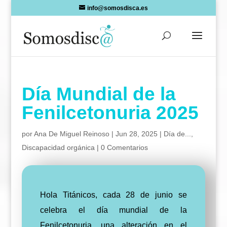
Skip
info@somosdisca.es
to
content
Día Mundial de la
Fenilcetonuria 2025
por
Ana De Miguel Reinoso
|
Jun 28, 2025
|
Día de...
,
Discapacidad orgánica
|
0 Comentarios
Hola Titánicos, cada 28 de junio se
celebra el día mundial de la
Fenilcetonuria, una alteración en el