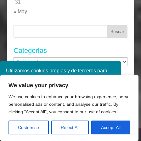
31
« May
Buscar:
Categorías
Categorías
Utilizamos cookies propias y de terceros para
mejorar nuestros servicios. Si continúa
We value your privacy
navegando, consideramos que acepta su uso.
Puede obtener más información en nuestra
We use cookies to enhance your browsing experience, serve
política de cookies consulte nuestra
Política de
agosto 2026
personalised ads or content, and analyse our traffic. By
privacidad
L
M
X
J
V
S
D
clicking "Accept All", you consent to our use of cookies.
1
2
Aceptar
Customise
Reject All
Accept All
3
4
5
6
7
8
9
Share This
10
11
12
13
14
15
16