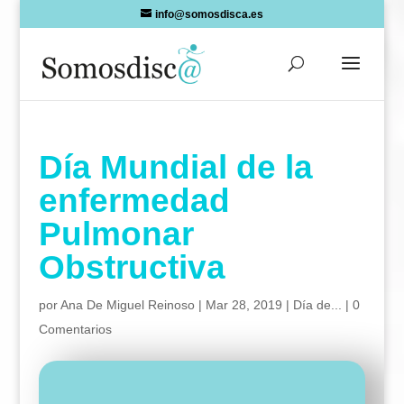
Skip
info@somosdisca.es
to
content
Día Mundial de la
enfermedad
Pulmonar
Obstructiva
por
Ana De Miguel Reinoso
|
Mar 28, 2019
|
Día de...
|
0
Comentarios