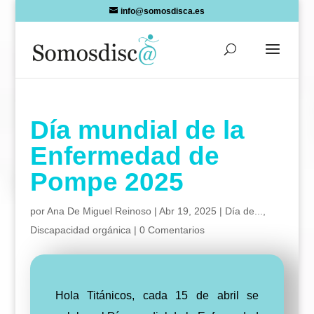
Skip
info@somosdisca.es
to
content
Día mundial de la
Enfermedad de
Pompe 2025
por
Ana De Miguel Reinoso
|
Abr 19, 2025
|
Día de...
,
Discapacidad orgánica
|
0 Comentarios
Hola Titánicos, cada 15 de abril se