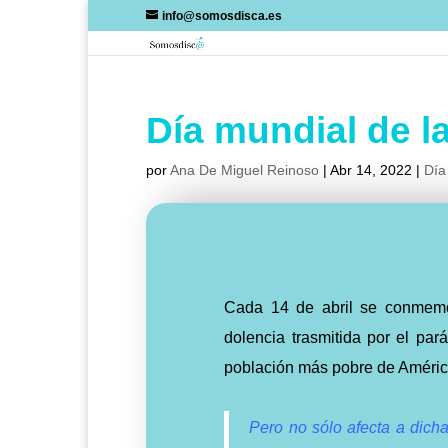
Skip
info@somosdisca.es
to
content
Día mundial de 
por
Ana De Miguel Reinoso
|
Abr 14, 2022
|
Día
Cada 14 de abril se conmemo
dolencia trasmitida por el par
población más pobre de Améric
Pero no sólo afecta a dich