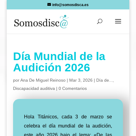
Skip
info@somosdisca.es
to
content
Día Mundial de la
Audición 2026
por
Ana De Miguel Reinoso
|
Mar 3, 2026
|
Día de...
,
Discapacidad auditiva
|
0 Comentarios
Hola Titánicos, cada 3 de marzo se
celebra el día mundial de la audición,
este año 2026 bajo el lema: «De las