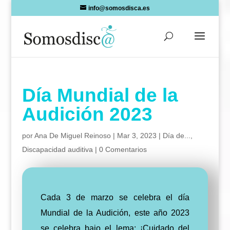
Skip
info@somosdisca.es
to
content
Día Mundial de la
Audición 2023
por
Ana De Miguel Reinoso
|
Mar 3, 2023
|
Día de...
,
Discapacidad auditiva
|
0 Comentarios
Cada 3 de marzo se celebra el día
Mundial de la Audición, este año 2023
se celebra bajo el lema: ¡Cuidado del