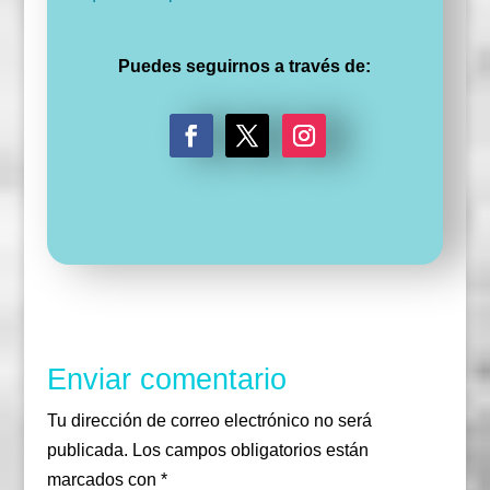
Puedes seguirnos a través de:
F
T
I
a
w
n
c
i
s
e
t
t
b
t
a
o
e
g
o
r
r
k
a
m
Enviar comentario
Tu dirección de correo electrónico no será
publicada.
Los campos obligatorios están
marcados con
*