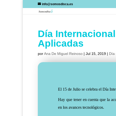
Skip
info@somosdisca.es
to
content
Día Internaciona
Aplicadas
por
Ana De Miguel Reinoso
|
Jul 15, 2019
|
Día 
El 15 de Julio se celebra el Día Int
Hay que tener en cuenta que la acc
en los avances tecnológicos.