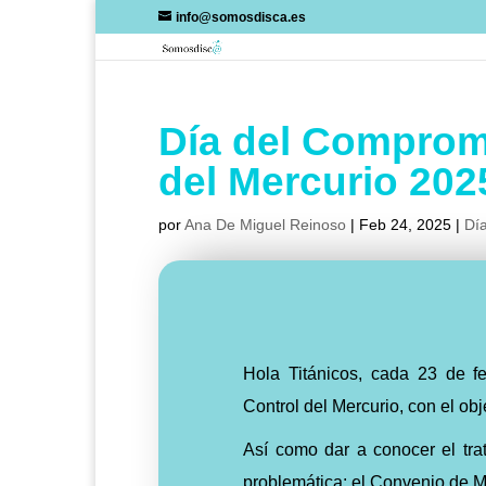
Skip
info@somosdisca.es
to
content
Día del Comprom
del Mercurio 202
por
Ana De Miguel Reinoso
|
Feb 24, 2025
|
Día
Hola Titánicos, cada 23 de f
Control del Mercurio, con el ob
Así como dar a conocer el tra
problemática: el Convenio de 