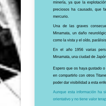
minería, ya que la explotaci
preciosos ha causado, que fa
mercurio.
Una de las graves consecue
Minamata, un daño neurológic
como la vista y el oído, parálisi
En el año 1956 varias pers
Minamata, una ciudad de Japón,
Espero que os haya gustado o p
en compartirlo con otros Titan
poder dar visibilidad a esta e
Aunque esta información ha s
orientativo y no tiene valor tera