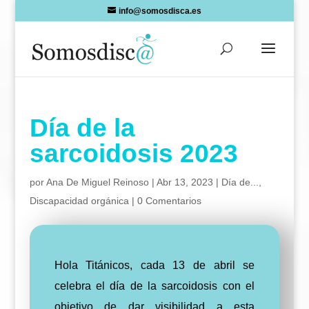
Skip
info@somosdisca.es
to
content
Día de la
sarcoidosis 2023
por
Ana De Miguel Reinoso
|
Abr 13, 2023
|
Día de...
,
Discapacidad orgánica
|
0 Comentarios
Hola Titánicos, cada 13 de abril se
celebra el día de la sarcoidosis con el
objetivo de dar visibilidad a esta