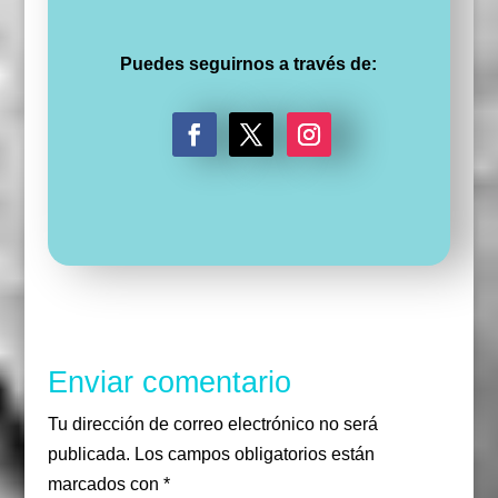
Puedes seguirnos a través de:
F
T
I
a
w
n
c
i
s
e
t
t
b
t
a
o
e
g
o
r
r
k
a
m
Enviar comentario
Tu dirección de correo electrónico no será
publicada.
Los campos obligatorios están
marcados con
*