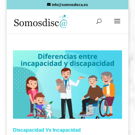
Skip
info@somosdisca.es
to
content
Discapacidad Vs Incapacidad