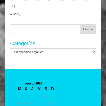
31
« May
Buscar:
Categorías
Categorías
agosto 2026
L
M
X
J
V
S
D
1
2
3
4
5
6
7
8
9