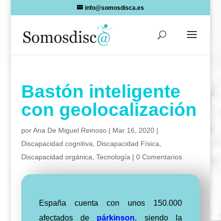
Skip
info@somosdisca.es
to
content
Bastón inteligente
con geolocalización
por
Ana De Miguel Reinoso
|
Mar 16, 2020
|
Discapacidad cognitiva
,
Discapacidad Física
,
Discapacidad orgánica
,
Tecnología
|
0 Comentarios
España cuenta con unos 150.000
afectados de
párkinson
, siendo la