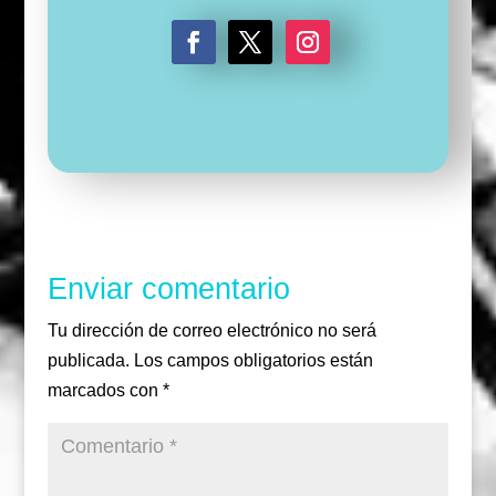
F
T
I
a
w
n
c
i
s
e
t
t
b
t
a
o
e
g
o
r
r
k
a
m
Enviar comentario
Tu dirección de correo electrónico no será
publicada.
Los campos obligatorios están
marcados con
*