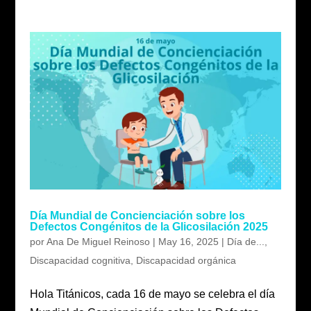
Día Mundial de Concienciación sobre los
Defectos Congénitos de la Glicosilación 2025
por
Ana De Miguel Reinoso
|
May 16, 2025
|
Día de...
,
Discapacidad cognitiva
,
Discapacidad orgánica
Hola Titánicos, cada 16 de mayo se celebra el día