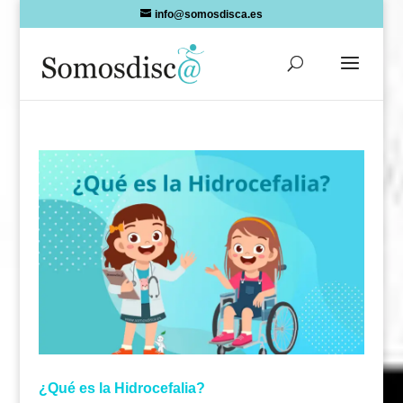
Skip
info@somosdisca.es
to
content
¿Qué es la Hidrocefalia?