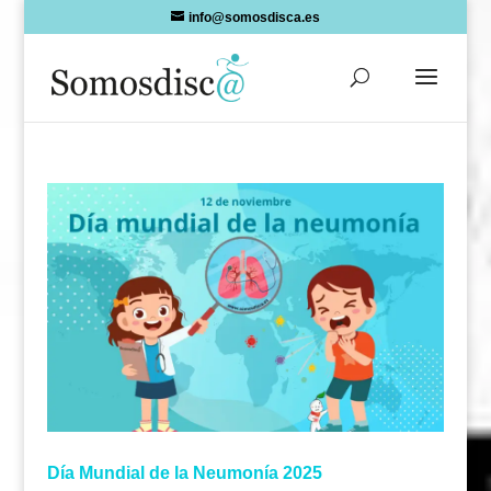
Skip
info@somosdisca.es
to
content
Día Mundial de la Neumonía 2025