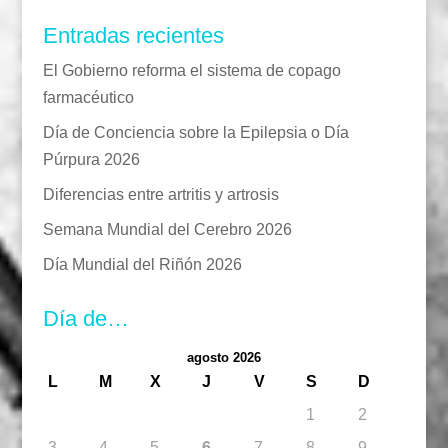
Entradas recientes
El Gobierno reforma el sistema de copago
farmacéutico
Día de Conciencia sobre la Epilepsia o Día
Púrpura 2026
Diferencias entre artritis y artrosis
Semana Mundial del Cerebro 2026
Día Mundial del Riñón 2026
Día de…
agosto 2026
L
M
X
J
V
S
D
1
2
3
4
5
6
7
8
9