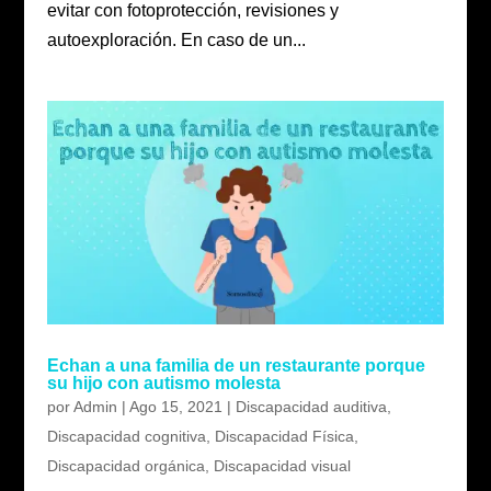
evitar con fotoprotección, revisiones y
autoexploración. En caso de un...
Echan a una familia de un restaurante porque
su hijo con autismo molesta
por
Admin
|
Ago 15, 2021
|
Discapacidad auditiva
,
Discapacidad cognitiva
,
Discapacidad Física
,
Discapacidad orgánica
,
Discapacidad visual