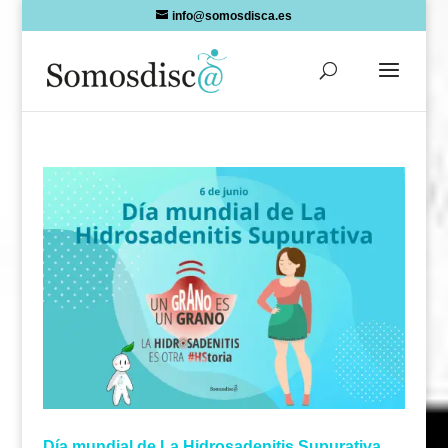
Skip
info@somosdisca.es
to
content
Día mundial de La Hidrosadenitis Supurativa