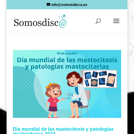
Skip
info@somosdisca.es
to
content
Día mundial de las mastocitosis y patologías
mastocitarias 2024