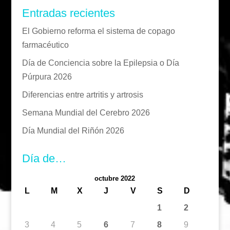
Entradas recientes
El Gobierno reforma el sistema de copago
farmacéutico
Día de Conciencia sobre la Epilepsia o Día
Púrpura 2026
Diferencias entre artritis y artrosis
Semana Mundial del Cerebro 2026
Día Mundial del Riñón 2026
Día de…
octubre 2022
L
M
X
J
V
S
D
1
2
3
4
5
6
7
8
9