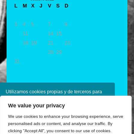
L
M
X
J
V
S
D
1
2
3
4
5
6
7
8
9
10
11
12
13
14
15
16
17
18
19
20
21
22
23
24
25
26
27
28
29
30
31
« Sep
Nov »
Utilizamos cookies propias y de terceros para
mejorar nuestros servicios. Si continúa
We value your privacy
navegando, consideramos que acepta su uso.
Puede obtener más información en nuestra
We use cookies to enhance your browsing experience, serve
política de cookies consulte nuestra
Política de
personalised ads or content, and analyse our traffic. By
privacidad
clicking "Accept All", you consent to our use of cookies.