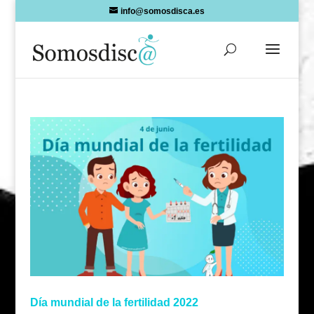
Skip
info@somosdisca.es
to
content
Día mundial de la fertilidad 2022