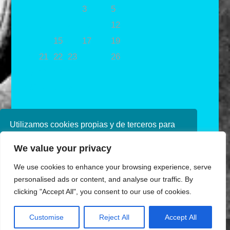
1
2
3
4
5
6
7
8
9
10
11
12
13
14
15
16
17
18
19
20
21
22
23
24
25
26
27
28
29
30
« May
Jul »
Utilizamos cookies propias y de terceros para
mejorar nuestros servicios. Si continúa
We value your privacy
navegando, consideramos que acepta su uso.
Puede obtener más información en nuestra
We use cookies to enhance your browsing experience, serve
política de cookies consulte nuestra
Política de
personalised ads or content, and analyse our traffic. By
privacidad
clicking "Accept All", you consent to our use of cookies.
Aceptar
Diseñado por Ana de Miguel
Customise
Reject All
Accept All
Share This