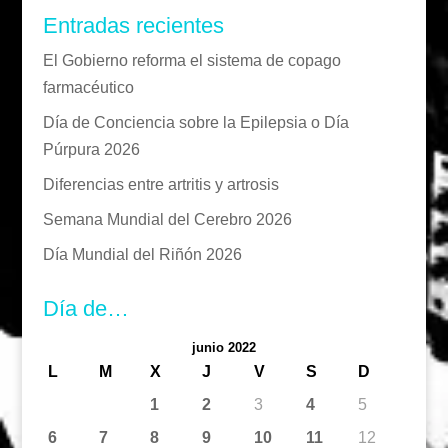
Entradas recientes
El Gobierno reforma el sistema de copago
farmacéutico
Día de Conciencia sobre la Epilepsia o Día
Púrpura 2026
Diferencias entre artritis y artrosis
Semana Mundial del Cerebro 2026
Día Mundial del Riñón 2026
Día de…
junio 2022
L
M
X
J
V
S
D
1
2
3
4
5
6
7
8
9
10
11
12