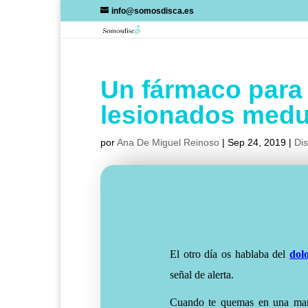
Skip
info@somosdisca.es
to
content
Un fármaco para 
lesionados medu
por
Ana De Miguel Reinoso
|
Sep 24, 2019
|
Di
El otro día os hablaba del
dol
señal de alerta.
Cuando te quemas en una man