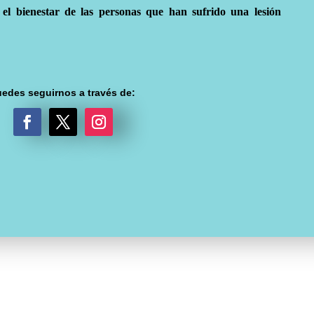
el bienestar de las personas que han sufrido una lesión
edes seguirnos a través de:
F
T
I
a
w
n
c
i
s
e
t
t
b
t
a
o
e
g
o
r
r
k
a
m