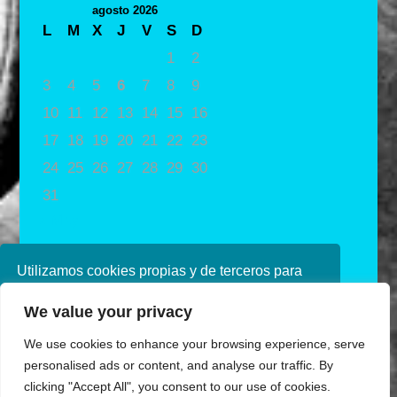
agosto 2026
L
M
X
J
V
S
D
1
2
3
4
5
6
7
8
9
10
11
12
13
14
15
16
17
18
19
20
21
22
23
24
25
26
27
28
29
30
31
« May
Utilizamos cookies propias y de terceros para
mejorar nuestros servicios. Si continúa
We value your privacy
navegando, consideramos que acepta su uso.
Puede obtener más información en nuestra
We use cookies to enhance your browsing experience, serve
política de cookies consulte nuestra
Política de
personalised ads or content, and analyse our traffic. By
privacidad
clicking "Accept All", you consent to our use of cookies.