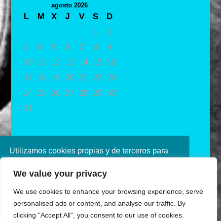
agosto 2026
L
M
X
J
V
S
D
1
2
3
4
5
6
7
8
9
10
11
12
13
14
15
16
17
18
19
20
21
22
23
24
25
26
27
28
29
30
31
« May
Utilizamos cookies propias y de terceros para
mejorar nuestros servicios. Si continúa
We value your privacy
navegando, consideramos que acepta su uso.
Puede obtener más información en nuestra
We use cookies to enhance your browsing experience, serve
política de cookies consulte nuestra
Política de
personalised ads or content, and analyse our traffic. By
privacidad
clicking "Accept All", you consent to our use of cookies.