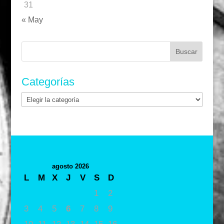
31
« May
Buscar:
Categorías
Categorías
agosto 2026
L
M
X
J
V
S
D
1
2
3
4
5
6
7
8
9