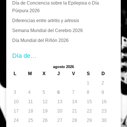
Día de Conciencia sobre la Epilepsia o Día
Púrpura 2026
Diferencias entre artritis y artrosis
Semana Mundial del Cerebro 2026
Día Mundial del Riñón 2026
Día de…
agosto 2026
L
M
X
J
V
S
D
1
2
3
4
5
6
7
8
9
10
11
12
13
14
15
16
17
18
19
20
21
22
23
24
25
26
27
28
29
30