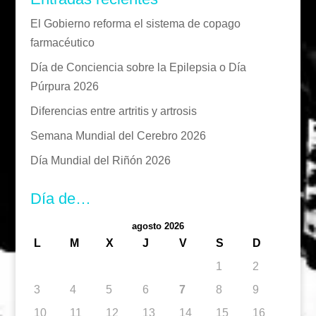
El Gobierno reforma el sistema de copago
farmacéutico
Día de Conciencia sobre la Epilepsia o Día
Púrpura 2026
Diferencias entre artritis y artrosis
Semana Mundial del Cerebro 2026
Día Mundial del Riñón 2026
Día de…
agosto 2026
L
M
X
J
V
S
D
1
2
3
4
5
6
7
8
9
10
11
12
13
14
15
16