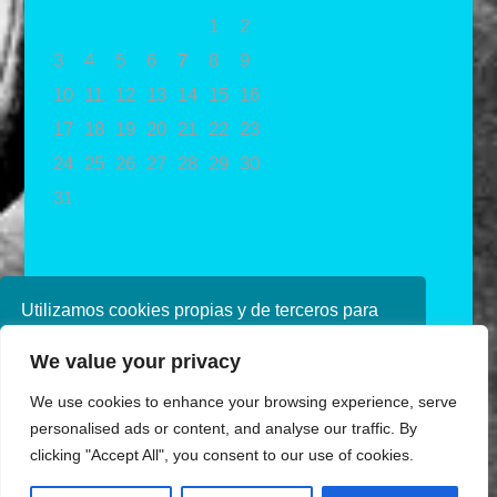
1
2
3
4
5
6
7
8
9
10
11
12
13
14
15
16
17
18
19
20
21
22
23
24
25
26
27
28
29
30
31
« May
Utilizamos cookies propias y de terceros para
mejorar nuestros servicios. Si continúa
We value your privacy
navegando, consideramos que acepta su uso.
Puede obtener más información en nuestra
We use cookies to enhance your browsing experience, serve
política de cookies consulte nuestra
Política de
personalised ads or content, and analyse our traffic. By
privacidad
clicking "Accept All", you consent to our use of cookies.