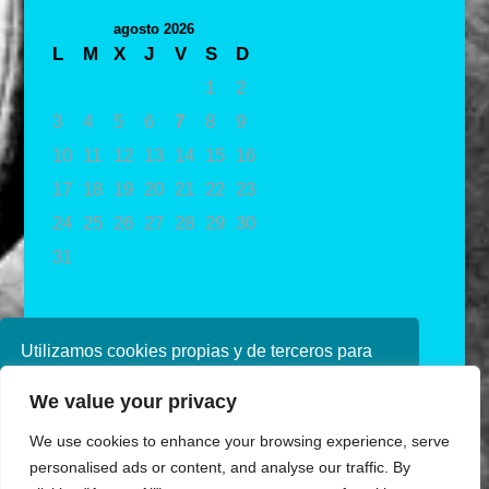
agosto 2026
L
M
X
J
V
S
D
1
2
3
4
5
6
7
8
9
10
11
12
13
14
15
16
17
18
19
20
21
22
23
24
25
26
27
28
29
30
31
« May
Utilizamos cookies propias y de terceros para
mejorar nuestros servicios. Si continúa
We value your privacy
navegando, consideramos que acepta su uso.
Puede obtener más información en nuestra
We use cookies to enhance your browsing experience, serve
política de cookies consulte nuestra
Política de
personalised ads or content, and analyse our traffic. By
privacidad