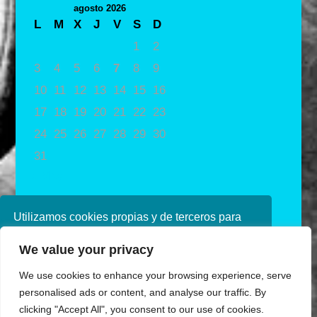
agosto 2026
L
M
X
J
V
S
D
1
2
3
4
5
6
7
8
9
10
11
12
13
14
15
16
17
18
19
20
21
22
23
24
25
26
27
28
29
30
31
« May
Utilizamos cookies propias y de terceros para
mejorar nuestros servicios. Si continúa
We value your privacy
navegando, consideramos que acepta su uso.
Puede obtener más información en nuestra
We use cookies to enhance your browsing experience, serve
política de cookies consulte nuestra
Política de
personalised ads or content, and analyse our traffic. By
privacidad
clicking "Accept All", you consent to our use of cookies.