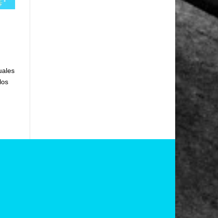
uales
los