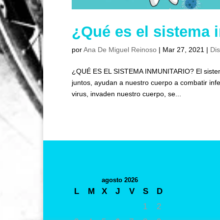
¿Qué es el sistema 
por
Ana De Miguel Reinoso
|
Mar 27, 2021
|
Di
¿QUÉ ES EL SISTEMA INMUNITARIO? El sistema i
juntos, ayudan a nuestro cuerpo a combatir in
virus, invaden nuestro cuerpo, se...
agosto 2026
L
M
X
J
V
S
D
1
2