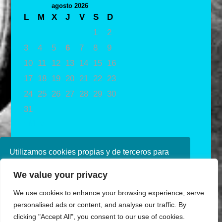
agosto 2026
L
M
X
J
V
S
D
1
2
3
4
5
6
7
8
9
10
11
12
13
14
15
16
17
18
19
20
21
22
23
24
25
26
27
28
29
30
31
« May
Utilizamos cookies propias y de terceros para
mejorar nuestros servicios. Si continúa
We value your privacy
navegando, consideramos que acepta su uso.
Puede obtener más información en nuestra
We use cookies to enhance your browsing experience, serve
política de cookies consulte nuestra
Política de
personalised ads or content, and analyse our traffic. By
privacidad
clicking "Accept All", you consent to our use of cookies.