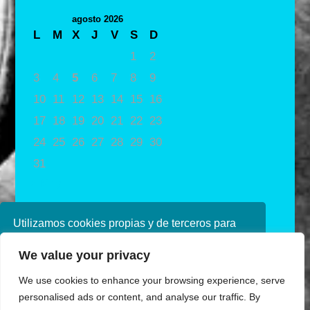
agosto 2026
L
M
X
J
V
S
D
1
2
3
4
5
6
7
8
9
10
11
12
13
14
15
16
17
18
19
20
21
22
23
24
25
26
27
28
29
30
31
« May
Utilizamos cookies propias y de terceros para
mejorar nuestros servicios. Si continúa
We value your privacy
navegando, consideramos que acepta su uso.
Puede obtener más información en nuestra
We use cookies to enhance your browsing experience, serve
política de cookies consulte nuestra
Política de
personalised ads or content, and analyse our traffic. By
privacidad