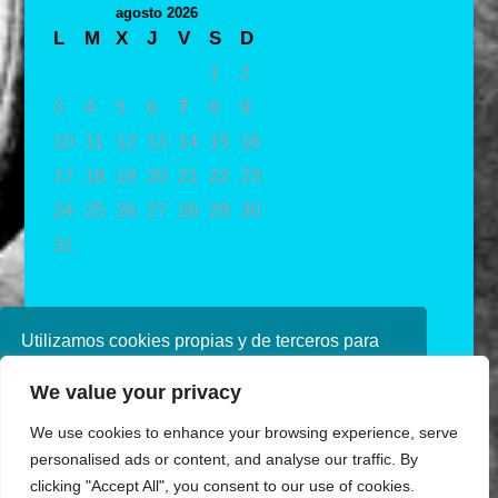
agosto 2026
L
M
X
J
V
S
D
1
2
3
4
5
6
7
8
9
10
11
12
13
14
15
16
17
18
19
20
21
22
23
24
25
26
27
28
29
30
31
« May
Utilizamos cookies propias y de terceros para
mejorar nuestros servicios. Si continúa
We value your privacy
navegando, consideramos que acepta su uso.
Puede obtener más información en nuestra
We use cookies to enhance your browsing experience, serve
política de cookies consulte nuestra
Política de
personalised ads or content, and analyse our traffic. By
privacidad
clicking "Accept All", you consent to our use of cookies.