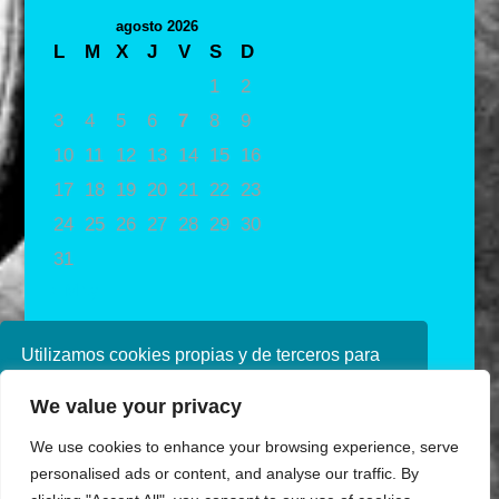
agosto 2026
L
M
X
J
V
S
D
1
2
3
4
5
6
7
8
9
10
11
12
13
14
15
16
17
18
19
20
21
22
23
24
25
26
27
28
29
30
31
« May
Utilizamos cookies propias y de terceros para
mejorar nuestros servicios. Si continúa
We value your privacy
navegando, consideramos que acepta su uso.
Puede obtener más información en nuestra
We use cookies to enhance your browsing experience, serve
política de cookies consulte nuestra
Política de
personalised ads or content, and analyse our traffic. By
privacidad