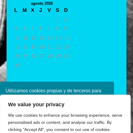
agosto 2026
L
M
X
J
V
S
D
1
2
3
4
5
6
7
8
9
10
11
12
13
14
15
16
17
18
19
20
21
22
23
24
25
26
27
28
29
30
31
« May
Utilizamos cookies propias y de terceros para
mejorar nuestros servicios. Si continúa
We value your privacy
navegando, consideramos que acepta su uso.
Puede obtener más información en nuestra
We use cookies to enhance your browsing experience, serve
política de cookies consulte nuestra
Política de
personalised ads or content, and analyse our traffic. By
privacidad
clicking "Accept All", you consent to our use of cookies.