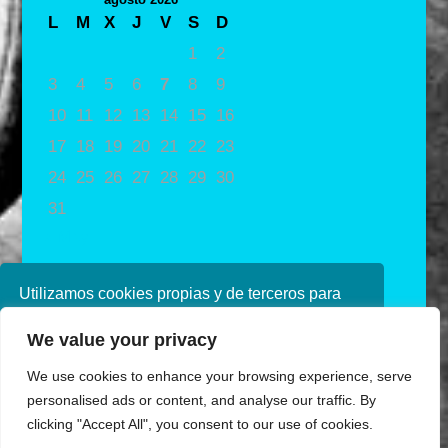
L
M
X
J
V
S
D
1
2
3
4
5
6
7
8
9
10
11
12
13
14
15
16
17
18
19
20
21
22
23
24
25
26
27
28
29
30
31
« May
Utilizamos cookies propias y de terceros para
mejorar nuestros servicios. Si continúa
We value your privacy
navegando, consideramos que acepta su uso.
Puede obtener más información en nuestra
We use cookies to enhance your browsing experience, serve
política de cookies consulte nuestra
Política de
personalised ads or content, and analyse our traffic. By
privacidad
clicking "Accept All", you consent to our use of cookies.