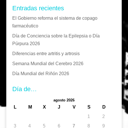
Entradas recientes
El Gobierno reforma el sistema de copago
farmacéutico
Día de Conciencia sobre la Epilepsia o Día
Púrpura 2026
Diferencias entre artritis y artrosis
Semana Mundial del Cerebro 2026
Día Mundial del Riñón 2026
Día de…
agosto 2026
L
M
X
J
V
S
D
1
2
3
4
5
6
7
8
9